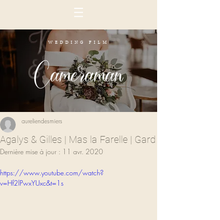
WEDDING FILM
aureliendesmiers
Agalys & Gilles | Mas la Farelle | Gard
Dernière mise à jour :
11 avr. 2020
https://www.youtube.com/watch?
v=Hf2lPwxYUxc&t=1s