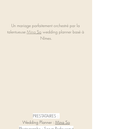
Un mariage parfaitement orchestré par la 
talentueuse 
Mina
 So
 wedding planner basé à 
Nîmes.
PRESTATAIRES : 
Wedding Planner : 
Mina So
Photographe : 
Sorya Pedoussaut